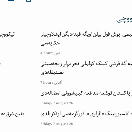
ووچی
می؛ بوش قول بیلن اویگه قیته‌دیگن ایشلاوچیلر
تیکووچیلیک ماشی
حکایه‌سی
4 hours آلدین
ه گه قرشی کینگ کولملی تحریم‌لر ریجه‌سینی
ب
تصدیقله‌دی
7 hours آلدین
 پاکستان قوشمه مدافعه کیلیشوونی امضاله‌دی
Friday، 7 August 26
ده ایلسیورنینگ «اثرلری» کورگزمه‌سی اوتکزیلدی
یقین شرق‌ده 
Friday، 7 August 26