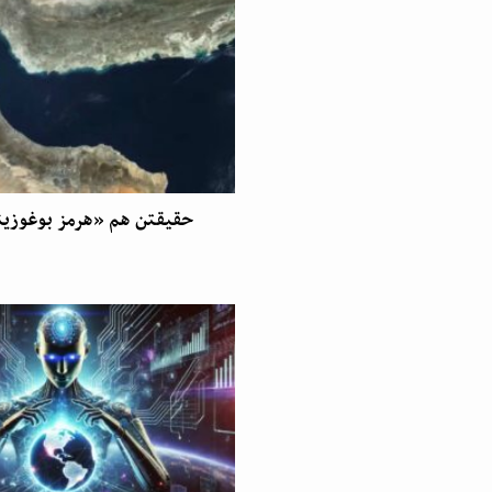
حقیقتن هم «هرمز بوغوزی