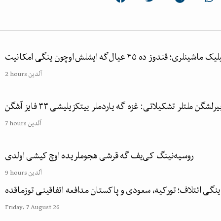
نلری؛ قندوز ده ۳۵ عیال‌گه ایشلش اوچون ینگی امکانیت
2 hours آلدین
یرلشگن ملتلر تشکیلاتی: غزه گه یاردملر ییتکزیلیشی ۳۳ فایز آشگن
7 hours آلدین
روسیه‌نینگ کی‌یف گه قرشی هجوملریده اوچ کیشی اولدی
9 hours آلدین
ینگی ائتلاف؛ تورکیه، سعودی و پاکستان مدافعه اتفاقینی توزماقده
Friday، 7 August 26