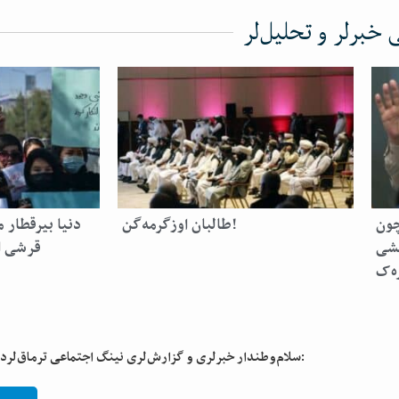
خبرلر و تحلیل‌لر
چون
طالبان اوزگرمه‌گن!
دنیا بیرقطار 
یشی
قرشی اع
ه‌ک
سلام‌وطندار خبرلری و گزارش‌لری نینگ اجتماعی ترماق‌لردن تعقیب قیلینگ: