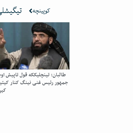
تیگیشلی 
کوپینچه
طالبان: تینچلیککه قول تاپیش او
جمهور رئیس غنی نینگ کنار کیت
کیر