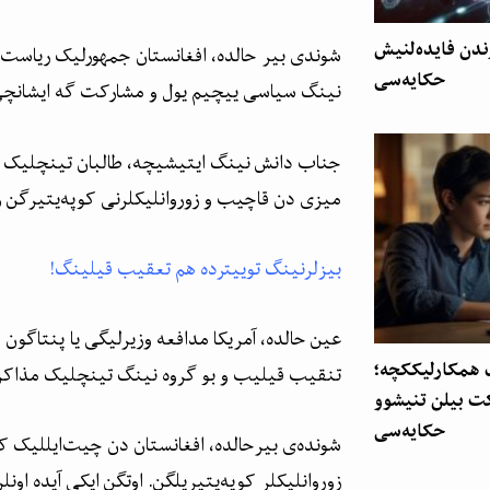
دن فایده‌لنیش
شوندی بیر حالده، افغانستان جمهورلیک ریاست 
حکایه‌سی
نینگ سیاسی ییچیم یول و مشارکت گه ایشانچی ی
جناب دانش نینگ ایتیشیچه، طالبان تینچلیک شع
میزی دن قاچیب و زوروانلیکلرنی کوپه‌یتیرگن 
بیزلرنینگ توییترده هم تعقیب قیلینگ!
عین حالده، آمریکا مدافعه وزیرلیگی یا پنتاگون 
 همکارلیککچه؛
تنقیب قیلیب و بو گروه نینگ تینچلیک مذاکر
ت بیلن تنیشوو
حکایه‌سی
شونده‌ی بیرحالده، افغانستان دن چیت‌ایللیک ک
زوروانلیکلر کوپه‌یتیریلگن. اوتگن ایکی آیده اونل