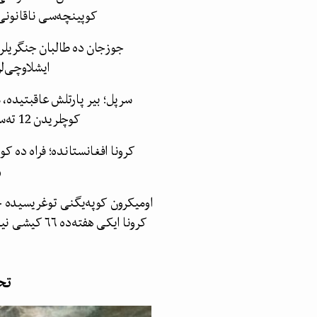
کوپینچه‌سی ناقانونی
جوزجان ده طالبان جنگریلری
ایشلاوچی‌لر
سرپل؛ بیر پارتلش عاقبتیده، 
کوچلریدن 12 ته‌سی هلاک ایتیلگن
و
اومیکرون کوپه‌یگنی توغریسیده خو
کرونا ایکی هفته‌ده ۶۶ کیشی نینگ جانینی آلدی
تح