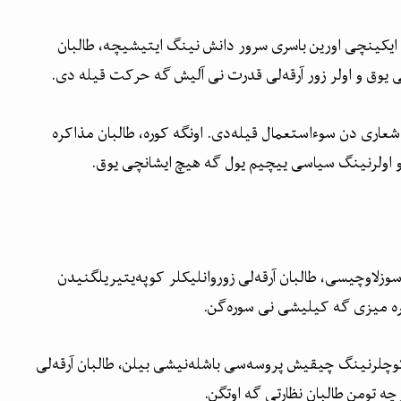
ایکینچی اورین باسری سرور دانش نینگ ایتیشیچه، طالبان
وق و اولر زور آرقه‌لی قدرت نی آلیش گه حرکت قیله دی.
اری دن سوءاستعمال قیله‌دی. اونگه کوره، طالبان مذاکره
و اولرنینگ سیاسی ییچیم یول گه هیچ ایشانچی یوق.
سوزلاوچیسی، طالبان آرقه‌لی زوروانلیکلر کوپه‌یتیریلگنیدن
ه میزی گه کیلیشی نی سوره‌گن.
وچلرنینگ چیقیش پروسه‌سی باشله‌نیشی بیلن، طالبان آرقه‌لی
رچه تومن طالبان نظارتی گه اوتگن.