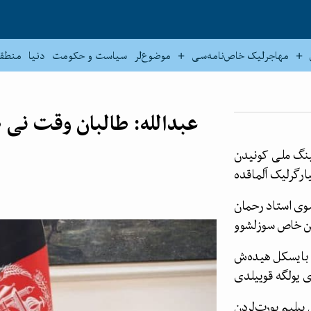
مهاجرلیک خاص‌نامه‌سی
موضوع‌لر
سیاست و حکومت
دنیا
منطق
عبدالله: طالبان وقت نی 
نینگ ملی کونیدن
ارگرلیک آلماقده
وی استاد رحمان
گن خاص سوزلشوو
ه بایسکل هیده‌ش
ی یولگه قوییلدی
یلیم یورت‌لردن