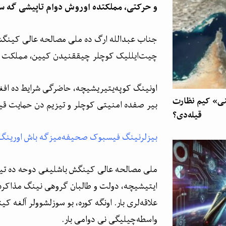
و حرکتی، مملکتده اوروش دوام تاپیشی گه س
جناب عبدالله ارگ ده ملی مصالحه عالی کینگش
چیت‌ایللیک کوچلر چیققنیدن کیین، مملکت نی
اونینگ کوپه‌یتیریشیچه، حاضرگی شرایط ده افغ
نی» کیم نظارت
بیر صفده امنیتی کوچلر و تیزیم دن حمایت ق
قیله‌دی؟
بیزلرنینگ فیسبوک صحیفه‌میزگه باش اورینگ
ملی مصالحه عالی کینگش باشلیغی دوحه ده تی
ایتیشیچه، دولت و طالبان گروهی نینگ مذاکره‌
علاقه‌لری بار. اونگه کوره، بو سوزلشوولر آلغه
واسطه‌چیلیگی نی دوامی بار.