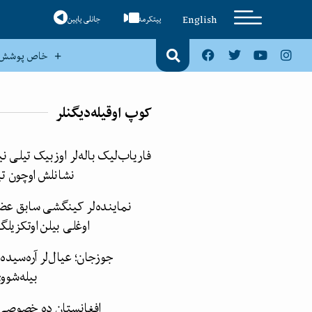
English
ییتکرمه
جانلی یایین
خاص پوشش
کوپ اوقیله‌دیگنلر
فاریاب‌لیک باله‌لر اوزبیک تیلی 
نشانلش اوچون تی
نماینده‌لر‌ کینگشی سابق عض
اوغلی بیلن اوتکزیل
جوزجان‌؛ عیال‌لر آره‌سید
بیله‌شوو
افغانستان ده خصوصی ب