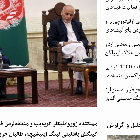
 فعالیت قیله‌دی
 اوقیتووچی‌لر و
دن باج آلیشه‌دی
ملی و محلی اردو
کرونا افغانستانده؛ فراه ده کونده 1000 کیشی
اکسین ایتیله‌دی
اطرلر؛ مسئوللر:
مملکتده زوروانلیکلر کوپه‌یب و منطقه‌لردن ق
لیل و گزارش
کینگش باشلیغی نینگ ایتیشیچه، طالبان حر