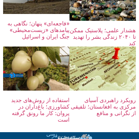
«فاجعه‌ای» پنهان؛ نگاهی به
پیامدهای «زیست‌محیطی»
هشدار علمی؛ پلاستیک ممکن
جنگ ایران و اسرائیل
تا ۲۰۴۰ زندگی بشر را تهدید
کند
رویکرد را‌هبردی آسیای
استفاده از روش‌های جدید
مرکزی به افغانستان؛ تلفیقی
کشاورزی؛ باغ‌داران در
از نگرانی و منافع
پروان: کار ما رونق گرفته
است