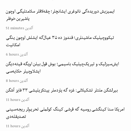
ایمیزیش دوریده‌گی ناتوغری ایشانچلر؛ چقه‌لاقلر سلامتلیگی اوچون
یاشیرین خوفلر
51 minutes آلدین
تیکووچیلیک ماشینلری؛ قندوز ده ۳۵ عیال‌گه ایشلش اوچون ینگی
امکانیت
6 hours آلدین
ایش‌سیزلیک و تیریک‌چیلیک باسیمی؛ بوش قول بیلن اویگه قیته‌دیگن
ایشلاوچیلر حکایه‌سی
8 hours آلدین
بیرلشگن ملتلر تشکیلاتی: غزه گه یاردملر ییتکزیلیشی ۳۳ فایز آشگن
11 hours آلدین
امریکا سنا کینگشی روسیه گه قرشی کینگ کولملی تحریم‌لر ریجه‌سینی
تصدیقله‌دی
11 hours آلدین