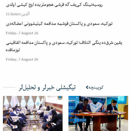
روسیه‌نینگ کی‌یف گه قرشی هجوملریده اوچ کیشی اولدی
12 hours آلدین
تورکیه، سعودی و پاکستان قوشمه مدافعه کیلیشوونی امضاله‌دی
Friday، 7 August 26
یقین شرق‌ده ینگی ائتلاف؛ تورکیه، سعودی و پاکستان مدافعه اتفاقینی
توزماقده
Friday، 7 August 26
تیگیشلی خبرلر و تحلیل‌لر
کوپینچه