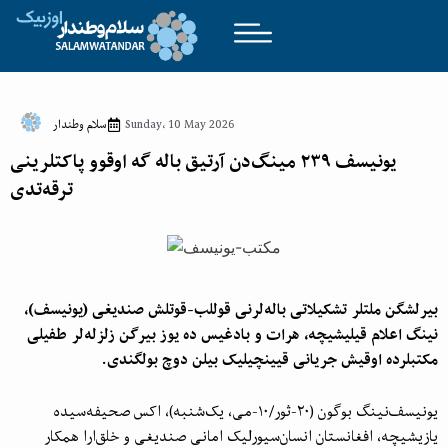
Sunday، 10 May 2026
سلام وطندار
یونیسف ۲۳۹ مینگ‌دن آرتیق باله گه اوقوو پاکتلرینی
ترقه‌تدی
بیرلشگن ملتلر تشکیلاتی‌ باله‌لرنی قوللب-قوتلش صندیغی (یونیسف)،
نینگ اعلام قیلیشیچه، هرات و بادغیس ده یوز بیرگن زلزله‌لر طفیلی
مکتبلرده اوقیش جریانی‌ قیینچیلیک بیلن دوچ بولگندی.
یونیسف‌‌نینگ بوگون (۲۰-ثور/۱۰-می، یک‌شنبه)، اکس صحیفه‌سیده
یازیشیچه، افغانستان انسان‌سیورلیک امانی صندیغی و خلق‌ارا همکار