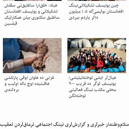
چین یونیسف تشکیلاتی‌نینگ
عباد: خلق‌ارا ساغلیق‌نی سقلش
افغانستان بولیمی‌گه ۱.۵ میلیون
تشکیلاتی و یونیسف افغانستان
دالر یاردم بیردی
ساغلیق سکتوری بیلن همکارلیک
قیلسین
عیال‌لر ایشی توخته‌تیلیشی؛
غزنی ده هاوان اوقی پارتلشی
یونیسف لوگر ده قریب ۹۰۰
عاقبتیده اوچ باله اولیب و
محلی مکتب نینگ فعالیتی
یره‌لندی
توخته‌تگن
سلام‌وطندار خبرلری و گزارش‌لری نینگ اجتماعی ترماق‌لردن تعقیب