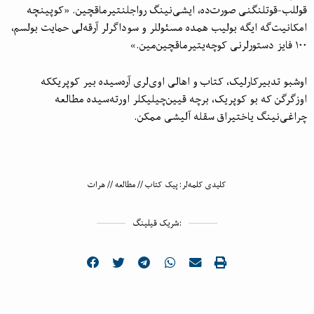
قوللب-قوتلنگنی صورت‌ده، ایشی‌نینگ رواجلنتیرماقچین. «کوپینچه
امکانیت‌گه ایگه بولیب همده مسئوللر و سوداگرلر آرقه‌لی حمایت بولسم،
۱۰۰ فایز دستورلرنی کوچه‌یتیرماقچین‌مین.»
اوشبو تدبیرکارلیک، کتاب و اهالی اوی‌لری آره‌سیده بیر کوپریککه
اوزگرگن که بو کوپریک، برچه قیین‌چیلیکلر اورته‌سیده مطالعه
چراغی‌نینگ یاختیراق سقله آلیشی ممکن.
کلیدی کلمه‌لر:
پیک کتاب
//
مطالعه
//
هرات
شریک قیلینگ: