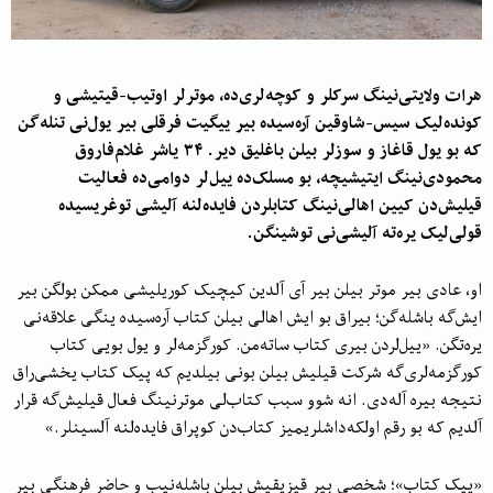
هرات ولایتی‌نینگ سرکلر و کوچه‌لری‌ده، موترلر اوتیب-قیتیشی و
کونده‌لیک سیس-شاوقین آره‌سیده بیر ییگیت فرقلی بیر یول‌نی تنله‌گن
که بو یول قاغاز و سوزلر بیلن باغلیق دیر. ۳۴ یاشر غلام‌فاروق
محمودی‌نینگ ایتیشیچه، بو مسلک‌ده ییل‌لر دوامی‌ده فعالیت
قیلیش‌دن کیین اهالی‌نینگ کتابلردن فایده‌لنه آلیشی‌ توغریسیده
قولی‌لیک یره‌ته آلیشی‌نی توشینگن.
او، عادی بیر موتر بیلن بیر آی‌ آلدین کیچیک کوریلیشی ممکن بولگن بیر
ایش‌گه باشله‌گن؛ بیراق بو ایش اهالی بیلن کتاب آره‌سیده ینگی علاقه‌نی
یره‌تگن. «ییل‌لردن بیری کتاب‌ ساته‌من. کورگزمه‌لر و یول بویی کتاب
کورگزمه‌لری‌گه شرکت قیلیش بیلن بونی بیلدیم که پیک کتاب یخشی‌راق
نتیجه بیره آله‌دی. انه شوو سبب کتاب‌لی موتر‌نینگ فعال قیلیش‌گه قرار
آلدیم که بو رقم اولکه‌داشلریمیز کتاب‌دن کوپراق فایده‌لنه آلسینلر.»
«پیک کتاب»؛ شخصی بیر قیزیقیش بیلن باشله‌نیب و حاضر فرهنگی بیر