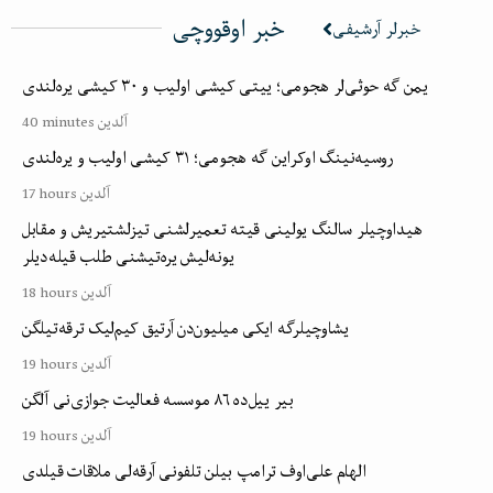
خبر اوقووچی
خبرلر آرشیفی
یمن گه حوثی‌لر هجومی؛ ییتی کیشی اولیب و ۳۰ کیشی یره‌لندی
40 minutes آلدین
روسیه‌نینگ اوکراین گه هجومی؛ ۳۱ کیشی اولیب و یره‌لندی
17 hours آلدین
هیداوچیلر سالنگ یولینی قیته تعمیرلشنی تیزلشتیریش و مقابل
یونه‌لیش یره‌تیشنی طلب قیله‌دیلر
18 hours آلدین
یشاوچیلرگه ایکی میلیون‌دن آرتیق کیم‌لیک ترقه‌تیلگن
19 hours آلدین
بیر ییل‌ده ۸۶ موسسه فعالیت جوازی‌نی آلگن
19 hours آلدین
الهام علی‌اوف ترامپ بیلن تلفونی آرقه‌لی ملاقات قیلدی