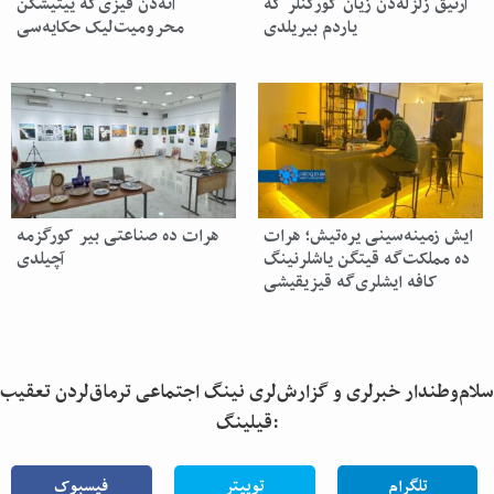
آرتیق زلزله‌دن زیان کورگنلر گه
آنه‌دن قیزی‌گه ییتیشگن
یاردم بیریلدی
محرومیت‌لیک حکایه‌سی
ایش زمینه‌سینی یره‌تیش؛ هرات
هرات ده صناعتی بیر کورگزمه‌
ده مملکت‌گه قیتگن یاشلرنینگ
آچیلدی
کافه ایشلری‌گه قیزیقیشی
سلام‌وطندار خبرلری و گزارش‌لری نینگ اجتماعی ترماق‌لردن تعقیب
قیلینگ:
تلگرام
توییتر
فیسبوک