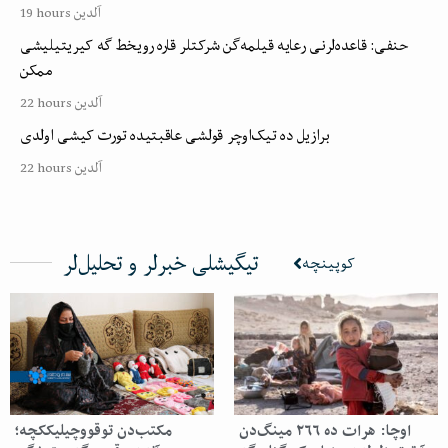
19 hours آلدین
حنفی: قاعده‌لرنی رعایه قیلمه‌گن شرکتلر قاره رویخط گه کیریتیلیشی
ممکن
22 hours آلدین
برازیل ده تیک‌اوچر قولشی عاقبتیده تورت کیشی اولدی
22 hours آلدین
تیگیشلی خبرلر و تحلیل‌لر
کوپینچه
اوچا: هرات ده‌ ۲۶۶ مینگ‌دن
مکتب‌دن توقووچیلیککچه؛