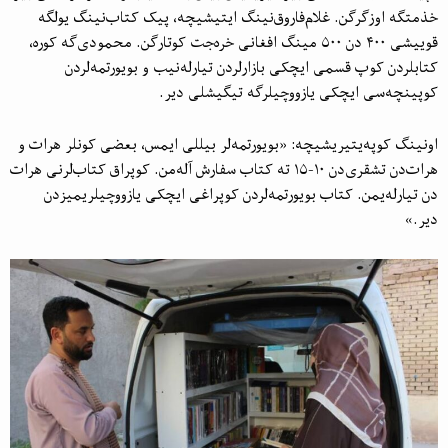
خذمتگه اوزگرگن. غلام‌فاروق‌نینگ ایتیشیچه، پیک کتاب‌نینگ یولگه
قوییشی ۴۰۰ دن ۵۰۰ مینگ افغانی خره‌جت کوتارگن. محمودی‌گه کوره،
کتابلردن کوپ قسمی ایچکی بازارلردن تیارله‌نیب و بویورتمه‌لردن
کوپینچه‌سی ایچکی یازووچیلرگه تیگیشلی دیر.
اونینگ کوپه‌یتیریشیچه: «بویورتمه‌لر بیللی ایمس، بعضی کونلر هرات و
هرات‌دن تشقری‌دن ۱۰-۱۵ ته کتاب سفارش آله‌من. کوپراق کتاب‌لرنی هرات
دن تیارله‌یمن. کتاب بویورتمه‌لردن کوپراغی ایچکی یازووچیلریمیزدن
دیر.»