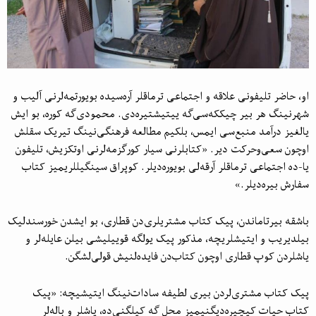
او، حاضر تلیفونی علاقه و اجتماعی ترماقلر آره‌سیده بویورتمه‌لرنی آلیب و
شهر‌نینگ هر بیر چیککه‌سی‌گه ییتیشتیره‌دی. محمودی‌گه کوره، بو ایش
یالغیز درآمد منبع‌سی ایمس، بلکیم مطالعه فرهنگی‌نینگ تیریک سقلش
اوچون سعی‌وحرکت دیر. «کتابلرنی سیار کورگزمه‌لرنی اوتکزیش، تلیفون
یا-ده اجتماعی ترماقلر آرقه‌لی بویوره‌دیلر. کوپراق سینگیللریمیز کتاب
سفارش بیره‌دیلر.»
باشقه بیرتاماندن، پیک کتاب مشتریلری‌دن قطاری، بو ایشدن خورسند‌لیک
بیلدیریب و ایتیشلریچه، مذکور پیک یولگه قوییلیشی بیلن عایله‌لر و
یاشلردن کوپ قطاری اوچون کتاب‌دن فایده‌لنیش قولی‌لشگن.
پیک کتاب مشتری‌لردن بیری لطیفه سادات‌نینگ ایتیشیچه: «پیک
کتاب حیات کیچیره‌دیگنیمیز محل گه کیلگنی‌ده، یاشلر و باله‌لر