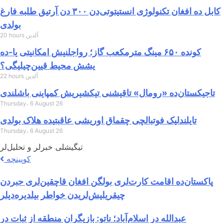
کابل ده افغان تکنولوژی انستیتوتی‌دن ۳۰۰ دن آرتیق طلبه فارغ
بولدی
20 hours آلدین
کونده ۶۵۰ مینگ مترمکعب گاز؛ رواجلنیش امکانیتی یا-ده
یشش محیط قیین‌چیلیگی؟
22 hours آلدین
تاجیکستان‌ده «رومال» تاقیشنی تیکشیریش کمپاینی باشلندی
Thursday، 6 August 26
تایلندلیک فوتبالچی چقماق اوریشی عاقبتیده هلاک بولدی
Thursday، 6 August 26
تیگیشلی خبرلر و تحلیل‌لر
کوپینچه
پاکستان‌ده اقامت کارت‌لری بولگن افغان قاچقین‌لری جبردن
چیقریلیش‌لریدن خواطر بیلدیره‌دیلر
عبدالله در اسلام‌آباد؛ ناتو: بازیگران منطقه از ثبات در