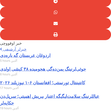
خبر اوقووچی
خبرلر آرشیفی
اردوغان عربستان گه باره‌دی
5 hours آلدین
حوثی‌لرنینگ یمن‌ده‌گی هجومیده ۳۸ کیشی اولدی
6 hours آلدین
۲۰۲۶ کانتیننتال تورنمنتی؛ افغانستان ۶-۱ نیوزیلند
17 hours آلدین
عیاللرنینگ سلامت‌لیگیگه اعتبار بیریش اهمیتی؛ سرپل‌دن
حکایه‌لر
19 hours آلدین