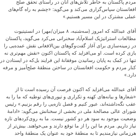
مردم پاکستان به خاطر تلاش‌‌های‌ آنان در راستای تحقق صلح
افغانستان سپاس‌گزاری می‌
کند و می‌گوید: «چشم به راه گام‌های
عملی مشترک در این مسیر هستیم.»
آقای عبدالله که امروز (سه‌
شنبه، ۸ میزان/مهر) در انستیتیوت
مطالعات استراتیژیک اسلام‌
آباد سخنرانی می‌کرد می‌‌گوید، پاکستان
در زمینه‌‌سازی برای آغاز گفت‌وگوهای بین‌الافغانی نقش عمده‌یی را
بازی کرده است. او می‌افزاید که پاکستان اکنون «نقش مهم‌تری نه
تنها در کمک به پایان رسانیدن موفقانۀ این فرایند بل‌که در ایستادن در
کنار مردم و حکومت افغانستان در ساختن منطقۀ صلح‌آمیز و مرفه
دارد.»
آقای عبدالله می‌افزاید که اکنون فرصت آن رسیده‌ است تا از
«شعارها و بیانه‌های کهنه و تکراری و تیوری‌های توطیه که ما را به
عقب نگه‌داشته‌اند، عبور کنیم و فصل تازه‌یی را رقم بزنیم.» رئیس
شورای عالی مصالحۀ ملی در بخشی از سخنانش می‌گوید: «ادامۀ
وضعیت موجود به سود هر دو کشور نیست. ما به روی‌کردهای تازه
نیاز داریم. مردم ما این‌ را از ما توقع دارند و می‌خواهند. بیش‌تر از
هرزمانی نیازمندیم تا به منطقۀ خود به عنوان یک منطقۀ واحد