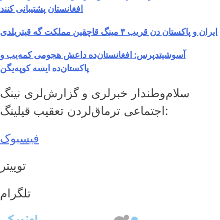
افغانستان پشتیبانی کنند
ایران و پاکستان دن قریب ۴ مینگ قاچقین مملکت گه قیتریلدی
آسوشیتدپرس: افغانستان‌ده داعش هجومی کمه‌یب و
پاکستان‌ده ایسه کوپه‌یگن
سلام‌وطندار خبرلری و گزارش‌لری نینگ
اجتماعی ترماق‌لردن تعقیب قیلینگ:
فیسبوک
توییتر
تلگرام