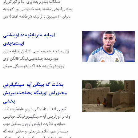
مملکت بندرلریده برق، بنا و لابراتوارلر
یخشی‌لنیشی مقصدیده، خصوصی بیر کمپنیه
بیلن ۴۶ میلیون دالرلیک شرطنامه امضاله‌دی.
امباپه «برنابئو»ده اوینشنی
ایستمه‌یدی
رئال مادرید هجومچیسی کیلیان امباپه جاری
موسومده جماعه‌سی‌نینگ قالگن اوی
اوچره‌شوولریده اشتراک ایتمسلیگی ممکن.
بلاغت گه ییتگن آپه-سینگیللرنی
مجبورلش اورنیگه مصلحت بیریش
یخشی
گرچی افغانستانده‌گی ایریم عایله‌لرده اکه-
اوکه‌لر اوزلرینی آپه-سینگیللری‌نینگ حیاتینی
حمایه و نظارت قیلیش اوچون مسئول دیب
بیلسه‌لر هم، اسلام شریعتی و حنفی فقه گه