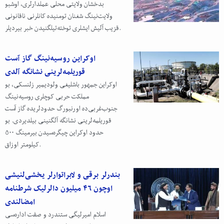
بدخشان ولایتی محلی عملدارلری، اوشبو
ولایت‌نینگ شغنان تومنیده کانلرنی ناقانونی
قزیب آلیش ایشلری توخته‌تیلگنیدن خبر بیردیلر.
اوکراین روسیه‌نینگ گاز آست
قوریلمه‌لرینی نشانگه آلدی
اوکراین جمهور باشلیغی ولودیمیر زلنسکی، بو
مملکت حربی کوچلری روسیه‌نینگ
جنوب‌غربی‌ده اورنبورگ حدودلریده گاز آست
قوریلمه‌لرینی نشانگه آلگنینی بیلدیردی. بو
حدود اوکراین چیگره‌سیدن بیرمینگ ۵۰۰
کیلومتر اوزاق.
بندرلر برقی و لابراتوارلر یخشی‌لنیشی
اوچون ۴۶ میلیون دالرلیک شرطنامه
امضالندی
اسلام امیرلیگی ستندرد و صفت اداره‌سی