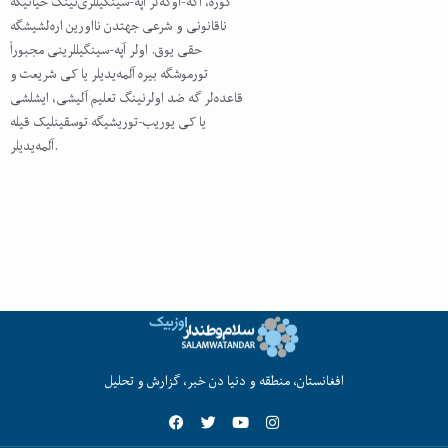
کوره، اکه-اوکه‌لر آپه-سینگیللری‌نینگ حیاتیگه
ناقانونی و شرعی جهتدن نااورین اره‌لشیشگه
حقی یوق. اولر آپه-سینگیللرینی مجبوراً
تورموشگه بیره آلمه‌یدیلر یا کی شریعت و
قاعده‌لر گه ضد اولرنینگ تعلیم آلیشی، ایشلشی
یا کی یوریب-توریشیگه توسقینلیک قیله
آلمه‌یدیلر.
افغانستان، منطقه و دنیا دن خبر، گزارش و تحلیل