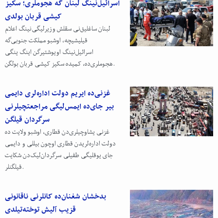
اسرائیل‌نینگ لبنان گه هجوملری؛ سکیز
کیشی قربان بولدی
لبنان ساغلیق‌نی سقلش وزیرلیگی‌نینگ اعلام
قیلیشیچه، اوشبو مملکت جنوبی‌گه
اسرائیل‌نینگ اویوشتیرگن اینگ ینگی
هجوملری‌ده، کمیده سکیز کیشی قربان بولگن.
غزنی‌ده ایریم دولت اداره‌لری‌ دایمی
بیر جای‌ده ایمس‌لیگی مراجعتچیلرنی
سرگردان قیلگن
غزنی یشاوچیلری‌دن قطاری، اوشبو ولایت ده
دولت اداره‌لریدن قطاری اوچون بیللی و دایمی
جای یوقلیگی طفیلی سرگردان‌لیک‌دن شکایت
قیلگنلر.
بدخشان شغنان‌ده کانلرنی ناقانونی
قزیب آلیش توخته‌تیلدی