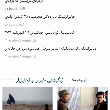
اردوغان عربستان گه باره‌دی
14 hours آلدین
حوثی‌لرنینگ یمن‌ده‌گی هجومیده ۳۸ کیشی اولدی
15 hours آلدین
۲۰۲۶ کانتیننتال تورنمنتی؛ افغانستان ۶-۱ نیوزیلند
Thursday، 6 August 26
عیاللرنینگ سلامت‌لیگیگه اعتبار بیریش اهمیتی؛ سرپل‌دن حکایه‌لر
Thursday، 6 August 26
تیگیشلی خبرلر و تحلیل‌لر
کوپینچه