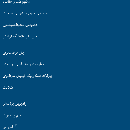
سلام‌وطندار حقیده
مسلکی اصول و نشراتی سیاست
خصوصی محیط سیاستی
بیز بیلن علاقه گه اوتیش
ایش فرصت‌لری
معلومات و سندلرنی یوباریش
بیزلرگه همکارلیک قیلیش شرط‌لری
شکایت
رادیویی برنامه‌لر
فلم و صورت
آر اس اس