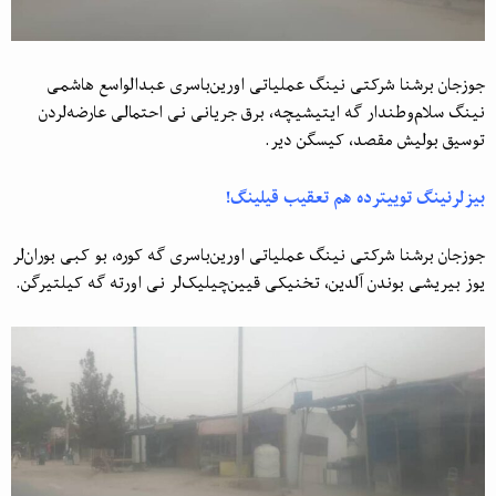
جوزجان برشنا شرکتی نینگ عملیاتی اورین‌باسری عبدالواسع هاشمی
نینگ سلام‌وطندار گه ایتیشیچه، برق جریانی نی احتمالی عارضه‌لردن
توسیق بولیش مقصد، کیسگن دیر.
بیزلرنینگ توییترده هم تعقیب قیلینگ!
جوزجان برشنا شرکتی نینگ عملیاتی اورین‌باسری گه کوره، بو کبی بوران‌لر
یوز بیریشی بوندن آلدین، تخنیکی قیین‌چیلیک‌لر نی اورته گه کیلتیرگن.