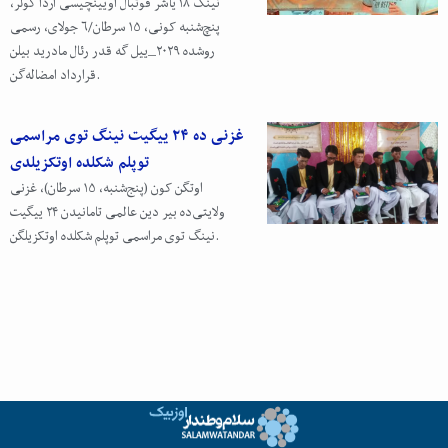
نینگ ۱۸ یاشر فوتبال اویینچیسی آردا گولر،
پنچ‌شنبه کونی، ۱۵ سرطان/۶ جولای، رسمی
روشده ۲۰۲۹_ییل گه قدر رئال مادرید بیلن
قرارداد امضاله‌گن.
غزنی ده ۲۴ ییگیت نینگ توی مراسمی
توپلم شکلده اوتکزیلدی
اوتگن کون (پنج‌شنبه، ۱۵ سرطان)، غزنی
ولایتی‌ده بیر دین عالمی تامانیدن ۲۴ ییگیت
نینگ توی مراسمی توپلم شکلده اوتکزیلگن.