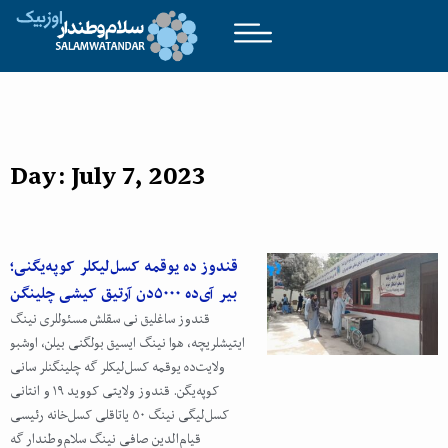
Day: July 7, 2023
قندوز ده یوقمه کسل‌لیکلر کوپه‌یگنی؛
بیر آی‌ده ۵۰۰۰‌دن آرتیق کیشی چلینگن
قندوز ساغلیق نی سقلش مسئوللری نینگ
ایتیشلریچه، هوا نینگ ایسیق بولگنی بیلن، اوشبو
ولایت‌ده یوقمه کسل‌لیکلر گه چلینگنلر سانی
کوپه‌‌یگن. قندوز ولایتی کووید ۱۹ و انتانی
کسل‌لیگی نینگ ۵۰ یاتاقلی کسل‌خانه رئیسی
قیام‌الدین صافی نینگ سلام‌وطندار گه