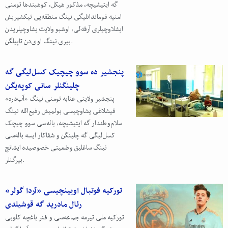
گه ایتیشیچه، مذکور هیکل، کوهبندها تومنی
امنیه قوماندانلیگی نینگ منطقه‌یی تیکشیریش
ایشلاوچیلری آرقه‌لی، اوشبو ولایت یشاوچیلریدن
بیری نینگ اوی‌دن تاپیلگن.
پنجشیر ده سوو چیچیک کسل‌لیگی گه
چلینگنلر سانی کوپه‌یگن
پنجشیر ولایتی عنابه تومنی نینگ «آب‌دره»
قیشلاغی یشاوچیسی بولمیش رفیع‌الله نینگ
سلام‌وطندار گه ایتیشیچه، باله‌سی سوو چیچک
کسل‌لیگی گه چلینگن و شفاکار ایسه باله‌سی
نینگ ساغلیق وضعیتی خصوصیده ایشانچ
بیرگنلر.
تورکیه فوتبال اویینچیسی «آردا گولر»
رئال مادرید گه قوشیلدی
تورکیه ملی تیرمه جماعه‌سی و فنر باغچه کلوبی