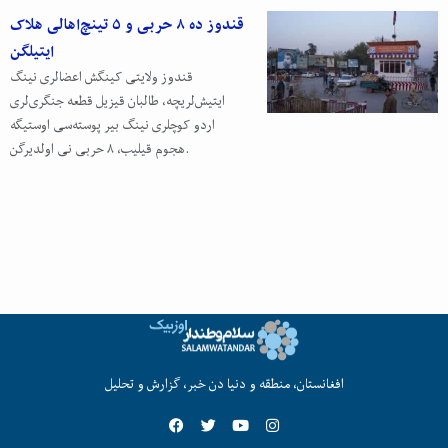
قندوز ده ۸ حربی و ۵ تینچ‌اهالی هلاک
ایتیلگن
قندوز ولایتی کینگش اعضالری نینگ
ایتیش‌لریچه، طالبان قیزیل قطعه جنگری‌لری
اردو کوچلری نینگ بیر پوسته‌سی اوستیگه
هجوم قیلیب، ۸ حربی نی اولدیرگن.
افغانستان، منطقه و دنیا دن خبر، گزارش و تحلیل