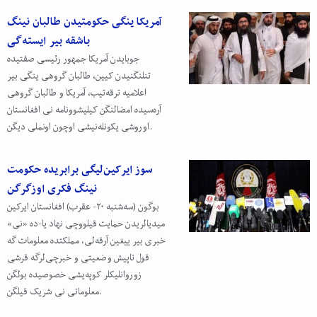
آمریکا ینگی حکومتیدن طالبان نینگ
باشقه بیر ایسته‌گی
جوبایدن آمریکا جمهور رئیسی صفتیده
تنلنگنیدن کیین، طالبان گروهی ینگی بیر
اعلامیه ترقه‌تیب، آمریکا و طالبان گروهی
آره‌سیده امضالنگن کیلیشوونامه نی افغانستان
اوروشی یکونله‌نیشی اوچون اونملی دیگن.
سوز ایرکین‌لیگی برابریده حکومت
نینگ فکری اوزگرگن
بوگون (سه‌شنبه ۲۰- عقرب) افغانستان ایرکین
میدیالریدن حمایت قیلووچی نهاد یا-ده «نی»
خبری بیر ییغین آرقه‌لی، مملکتده معلومات گه
قول تاپیش وضعیتی و خبرچی‌لرگه قرشی
زوروانلیکلر کوپه‌یشی خصوصیده بولگن
معلوماتی نی شریک قیلگن.