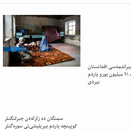
بیرلشمه‌سی افغانستان‌
یشاوچیلری گه ۶۱ میلیون یورو یاردم
بیردی
سمنگان ده زلزله‌دن جبرلنگنلر
کوپینچه یاردم بیریلیشی‌نی سوره‌گنلر