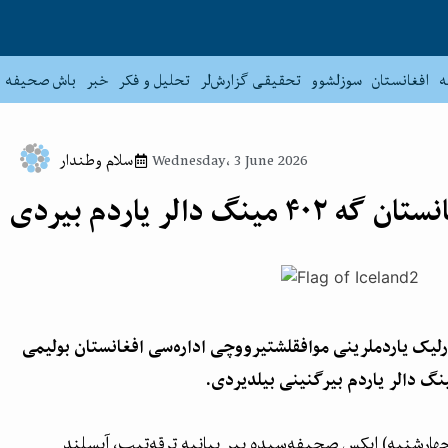
ه
افغانستان
سوزلشوو
تحقیقی گزارش‌لر
تحلیل و فکر
خبر
باش صحیفه
Wednesday، 3 June 2026
سلام وطندار
 مینگ دالر یاردم بیردی
رلیک یاردملرینی موافقلشتیرووچی اداره‌سی افغانستان بولیمی
ه، بوگون (۱۳ جوزا/۳ جون، چهارشنبه) ایکس صحیفه‌سیده بیر بیانیه ترقه‌تیب، آیسلند