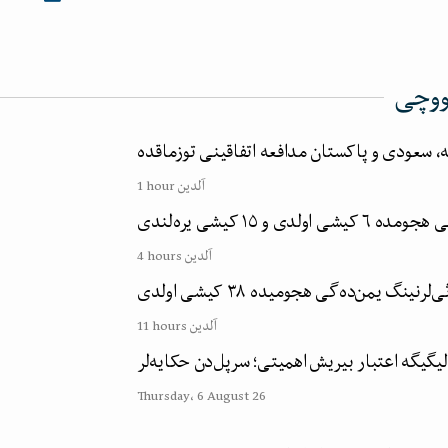
ووچی
ه، سعودی و پاکستان مدافعه اتفاقینی توزماقده
1 hour آلدین
 اولدی و ۱۵ کیشی یره‌لندی
4 hours آلدین
‌لرنینگ یمن‌ده‌گی هجومیده ۳۸ کیشی اولدی
11 hours آلدین
یگیگه اعتبار بیریش اهمیتی؛ سرپل‌دن حکایه‌لر
Thursday، 6 August 26