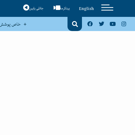
English
ییتکرمه
جانلی یایین
خاص پوشش