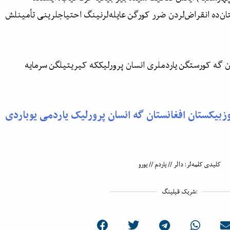
تان‌ده انقراض‌لردن ضرر کورگن عایله‌لرنینگ احتیاجلرینی تأمینلش
ن گه کورستگن یاردملری انسان پرورلیککه کیریتیلگن سرمایه
وزبیکستان افغانستان گه انسان پرورلیک یاردمی یوباردی
کلیدی کلمه‌لر:
دالر
//
یاردم
//
یورو
شریک قیلینگ: