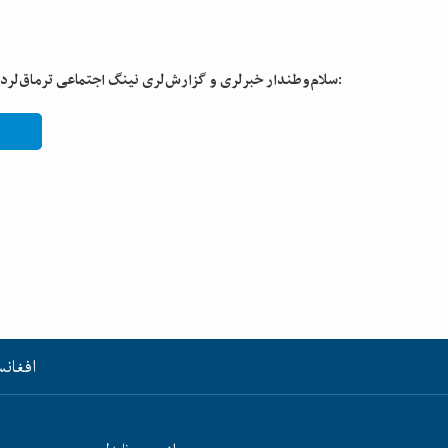
سلام‌وطندار خبرلری و گزارش‌لری نینگ اجتماعی ترماق‌لردن تعقیب قیلینگ:
افغانس