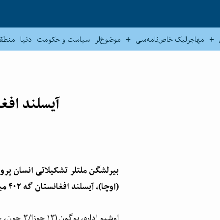
مهاجرلیک خاص‌نامه‌سی
موضوع‌لر
سیاست و حکومت
دنیا
منطق
آیسلند افغانستان گه ۴۰۲
بیرلشگن ملتلر تشکیلاتی انسان پرو
(اوچا)، آیسلند افغانستان گه ۴۰۲ مینگ دالر یاردم بیرگنینی بیلدیردی.
اوشبو ادار