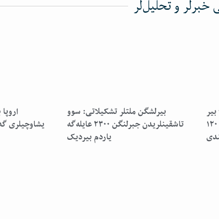
خبرلر و تحلیل‌لر
بیر
بیرلشگن ملتلر تشکیلاتی: سوو
اروپا 
هفته‌ده ۶۱ کیشی هلاک و کمیده ۱۲۰
تاشقینلریدن جبرلنگن ۲۳۰۰ عایله‌گه
ندی
یاردم بیردیک