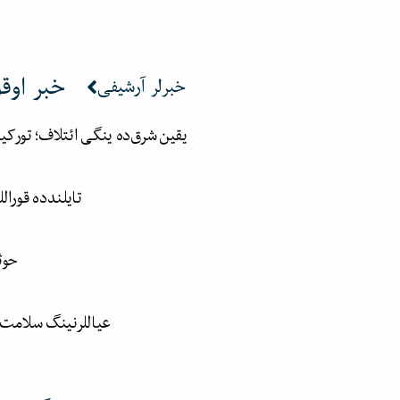
خبر اوق
خبرلر آرشیفی
یقین شرق‌ده ینگی ائتلاف؛ تورکی
تایلندده قوراللی هجومده ۶ کیشی
حوثی
عیاللرنینگ سلامت‌ل