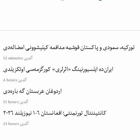
تورکیه، سعودی و پاکستان قوشمه مدافعه کیلیشوونی امضاله‌دی
12 minutes آلدین
ایران‌ده ایلسیورنینگ «اثرلری» کورگزمه‌سی اوتکزیلدی
4 hours آلدین
اردوغان عربستان گه باره‌دی
11 hours آلدین
۲۰۲۶ کانتیننتال تورنمنتی؛ افغانستان ۶-۱ نیوزیلند
23 hours آلدین