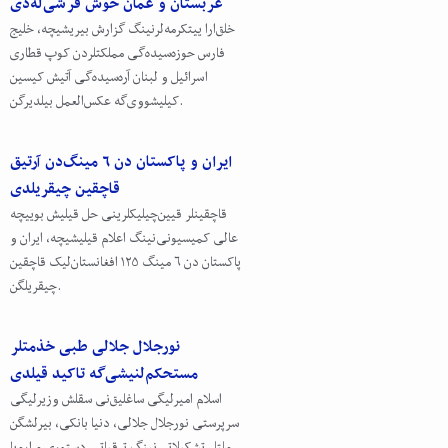
عربستان و عمان خوش قرشی‌له‌دی
خلق‌ارا ییتکرمه‌لر‌نینگ گزارش بیریشیچه، خلیج
فارس حوزه‌سیده‌گی مملکتلردن کوپ قطاری
اسرائیل و لبنان آره‌سیده‌گی آتیش کیسین
کیلیشوو‌ی‌گه عکس‌العمل بیلدیرگن.
ایران و پاکستان دن ۶ مینگ‌دن‌ آرتیق
قاچقین چیقریلدی
قاچقینلر قیین‌چیلیکلرینی حل قیلیش بوییچه
عالی کمیسیونی‌‌نینگ اعلام قیلیشیچه، ایران و
پاکستان دن ۶ مینگ ۱۲۵ افغانستان‌لیک قاچقین
چیقریلگن.
نورجلال جلالی طبی خذمتلر
مستحکم‌لنیشی‌گه تاکید قیلدی
اسلام امیرلیگی ساغلیق‌نی سقلش وزیرلیگی
سرپرستی نورجلال جلالی، دنیا بانکی، بیرلشگن
ملتلر تشکیلاتی‌‌نینگ ترقیاتی دستوری و اروپا