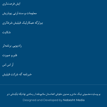
ایش فرصت‌لری
معلومات و سندلرنی یوباریش
بیزلرگه همکارلیک قیلیش شرط‌لری
شکایت
رادیویی برنامه‌لر
فلم و صورت
آر اس اس
خبرنامه گه شرکت قیلیش
بو وبسایت مضمونی نینگ مادی و معنوی حقوقی افغانستان سلام‌وطندار رسانه‌یی نهادیگه تیگیشلی دیر
Designed and Developed by
Nebesht Media