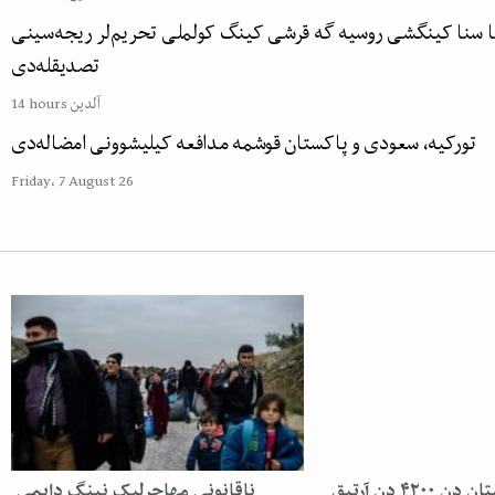
ا سنا کینگشی روسیه گه قرشی کینگ کولملی تحریم‌لر ریجه‌سینی
تصدیقله‌دی
14 hours آلدین
تورکیه، سعودی و پاکستان قوشمه مدافعه کیلیشوونی امضاله‌دی
Friday، 7 August 26
ایران و پاکستان دن ۴۲۰۰ دن آرتیق
ناقانونی مهاجرلیک نینگ دایمی