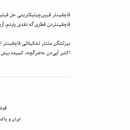
قاچقینلر قیین‌چیلیکلرینی حل قیلیش
قاچقینلردن قطاری‌گه نقدی یاردم، آز
اکتبر آیی‌دن حاضرگچه، کمیده بیش میلیون ۴۰۰ مینگ افغانستان‌لیک ایران و پاکس
— قو
— ایران و پاکستان دن قریب ۳۰۰۰ 