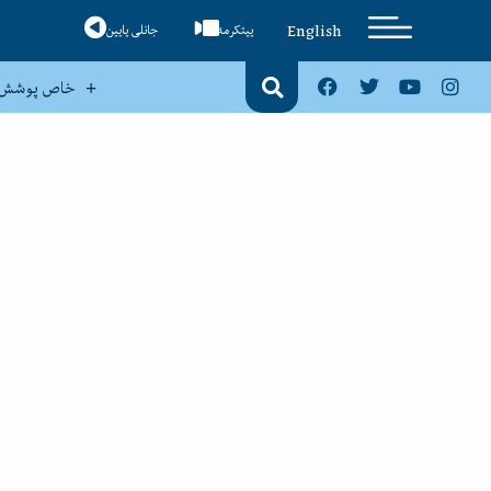
English
ییتکرمه
جانلی یایین
خاص پوشش