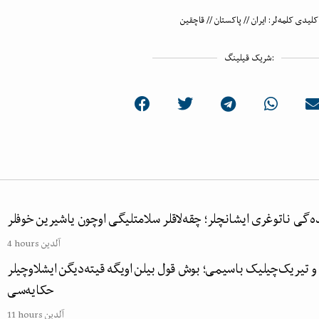
کلیدی کلمه‌لر:
ایران
//
پاکستان
//
قاچقین
شریک قیلینگ:
‌گی ناتوغری ایشانچلر؛ چقه‌لاقلر سلامتلیگی اوچون یاشیرین خوفلر
4 hours آلدین
 تیریک‌چیلیک باسیمی؛ بوش قول بیلن اویگه قیته‌دیگن ایشلاوچیلر
حکایه‌سی
11 hours آلدین