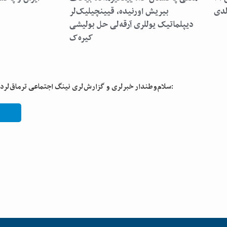
لدی
بیریش اورنیده، قیینچیلیک‌لر
دیپلماتیک یوللری آرقه‌لی حل بولیشی
کیره‌ک
سلام‌وطندار خبرلری و گزارش‌لری نینگ اجتماعی ترماق‌لردن تعقیب قیلینگ: