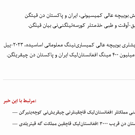
 بوییچه عالی کمیسیونی‌، ایران و پاکستان دن قیتگن
یق-آوقت و طبی خذمتلر کورسه‌تیلگنی‌نی بیان قیلگن.
بیرلشگن ملتلر تشکیلاتی‌ قاچقینلر ایشلری بوییچه عالی کمیساری‌‌نینگ معلوماتی اساسیده، ۲۰۲۳-ییل
تان دن چیقریلگن.
مرتبط با این خبر:
شنی مملکتلر افغانستان‌لیک قاچقینلرنی چیقریش‌نی کوچه‌یتیرگن
افغانستان‌لیک قاچقین مملکت گه قیتریلدی