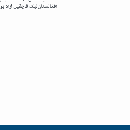
افغانستان‌لیک قاچقین آزاد بو