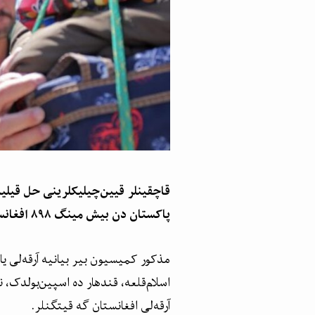
قاچقینلر قیین‌چیلیکلرینی حل قیلیش
پاکستان دن بیش مینگ ۸۹۸ افغانستان‌لیک چیقریلگن.
اسلام‌قلعه، قندهار ده اسپین‌بولدک، ن
آرقه‌لی افغانستان گه قیتگنلر.