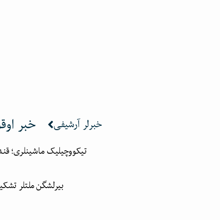
خبر اوق
خبرلر آرشیفی
تیکووچیلیک ماشینلری؛ قندوز ده ۳۵ عیال‌گه ایشلش اوچون 
بیرلشگن ملتلر تشکیلاتی: