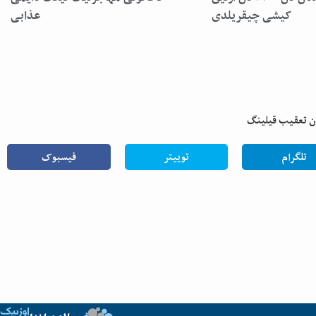
کیشی چیقریلدی
عذابی
تلگرام
توییتر
فیسبوک