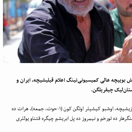
 بوییچه عالی کمیسیونی‌نینگ اعلام قیلیشیچه‌، ایران و
مذکور کمیسیون بیر بیانیه آرقه‌لی یازیشیچه، اوشبو کیشیلر اوتگن کون (۱-حوت، جمعه)، هرات ده
نگرهار ده تورخم و نیمروز ده پل ابریشم چیگره‌ قتناو یوللری