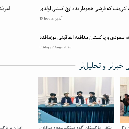
 کی‌یف گه قرشی هجوملریده اوچ کیشی اولدی
امریک
15 hours آلدین
ه، سعودی و پاکستان مدافعه اتفاقینی توزماقده
Friday، 7 August 26
خبرلر و تحلیل‌لر
پاکستان قماقخانه‌سیدن ۲۱
متقی پاکستان گه: ییتکیرمه‌ده بیانات