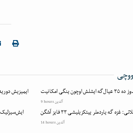
ووچی
ینگی امکانیت
ایمیزیش دوریده
9 hours آلدین
 غزه گه یاردملر ییتکزیلیشی ۳۳ فایز آشگن
ایش‌سیزلیک و
14 hours آلدین