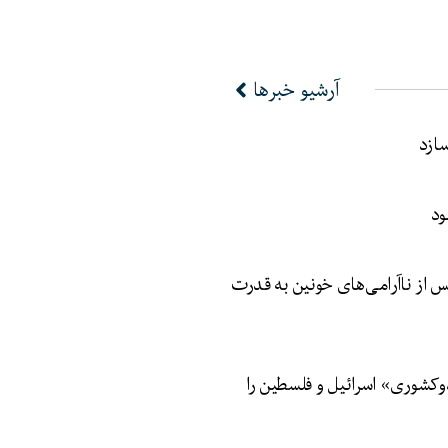
آرشیو خبرها
سازد
ود
 از ناآرامی‌های خونین به قدرت
وکشوری» اسرائیل و فلسطین را