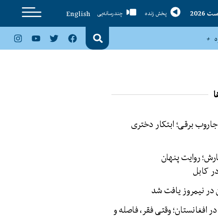
English
پخش زنده
چندرسانه‌یی
ا
 جاروب برقی؛ ابتکار دختری
ش؛ روایت پنهان
ر کابل
در افغانستان؛ وقتی فقر، فاصله و