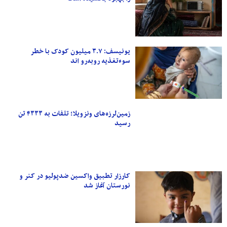
یونیسف: ۳.۷ میلیون کودک با خطر
سوءتغذیه روبه‌رو اند
زمین‌لرزه‌های ونزویلا؛ تلفات به ۴۳۳۳ تن
رسید
کارزار تطبیق واکسین ضدپولیو در کنر و
نورستان آغاز شد