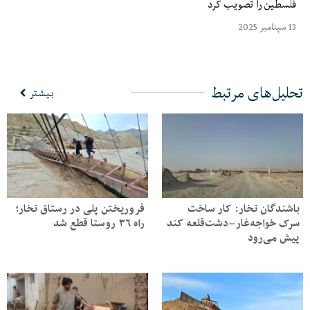
لسطین را تصویب کرد
مبر 2025
لیل‌های مرتبط
بیشتر
شندگان تخار: کار ساخت
فروریختن پلی در رستاق تخار؛
ک خواجه‌غار–دشت‌قلعه کند
راه ۳۶ روستا قطع شد
ش می‌رود