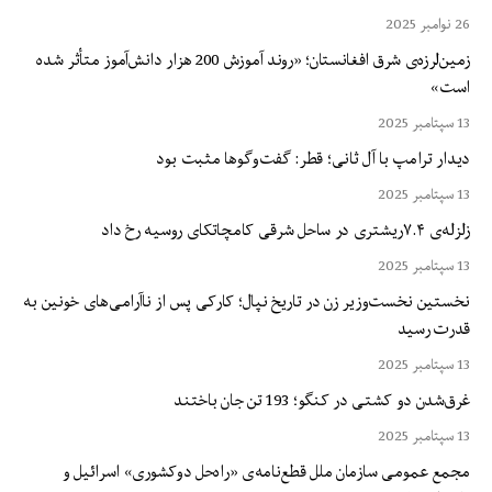
امبر 2025
زمین‌لرزه‌ی شرق افغانستان؛ «روند آموزش 200 هزار دانش‌آموز متأثر شده
ست»
مبر 2025
یدار ترامپ با آل ثانی؛ قطر: گفت‌وگوها مثبت بود
مبر 2025
 ۷.۴ریشتری در ساحل شرقی کامچاتکای روسیه رخ داد
مبر 2025
خستین نخست‌وزیر زن در تاریخ نپال؛ کارکی پس از ناآرامی‌های خونین به
درت رسید
مبر 2025
ق‌شدن دو کشتی در کنگو؛ 193 تن جان باختند
مبر 2025
جمع عمومی سازمان ملل قطع‌نامه‌ی «راه‌حل دوکشوری» اسرائیل و