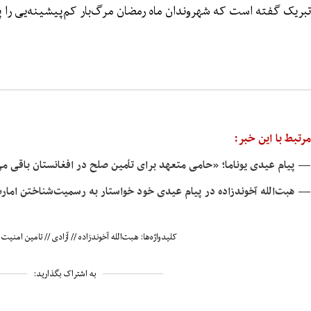
تبریک گفته است که شهروندان ماه رمضان مرگ‌بار کم‌پیشینه‌یی را
مرتبط با این خبر:
— پیام عیدی یوناما؛ «حامی متعهد برای تٲمین صلح در افغانستان باقی می
— هبت‌الله آخوندزاده در پیام عیدی خود خواستار به رسمیت‌شناختن اما
کلیدواژه‌ها:
هبت‌الله آخوندزاده
//
آزادی
//
تامین امنیت
/
به اشتراک بگذارید: