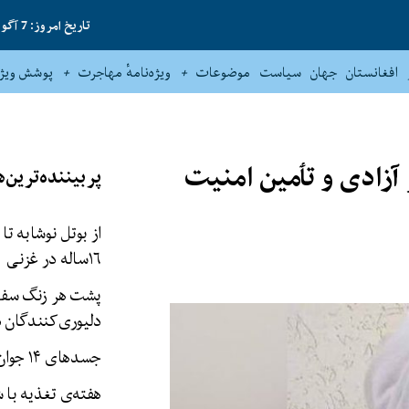
تاریخ امروز: 7 آگوست 2026
افغانستان
جهان
سیاست
موضوعات
ویژه‌نامهٔ مهاجرت
پوشش ویژه
آزادی و تٲمین امنیت
پربیننده‌ترین‌ه
از بوتل نوشابه تا
۱۶‌ساله در غزنی
پشت هر زنگ سفار
دلیوری‌کنندگان د
جسدهای ۱۴ جوان در نیمروز یافت شد
هفته‌ی تغذیه با 