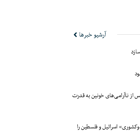
آرشیو خبرها
سازد
ود
 از ناآرامی‌های خونین به قدرت
وکشوری» اسرائیل و فلسطین را