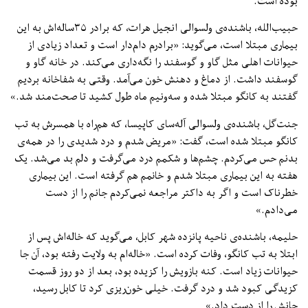
بوده است.
حبیب‌الله، باشنده‌ی ولسوالی انجیل هرات، که برادر ۳۵ساله‌اش به این
بیماری مبتلا است، می‌گوید: «برادرم دام‌دار است و تعداد زیادی از
حیوانات اهلی مثل گاو و گوسفند را نگه‌داری می‌کند. در خانه گاو و
گوسفند داشت. از دماغ و دهنش خون می‌آمد. وقتی به شفاخانه بردیم
گفتند به کانگو مبتلا شده و سه‌ونیم ماه طول کشید تا صحت‌مند شد.»
جنت‌گل، باشنده‌ی ولسوالی آله‌سای کاپیسا، که هم‌راه با همسرش به تب
کانگو مبتلا شده است، گفت: «مریض شدم و درد شدیدی را در همه‌ی
بدنم حس می‌کردم. چشم‌ها و شکمم درد می‌گرفت و دلم بد می‌شد. یک
هفته به این بیماری مبتلا شدم و خانمم هم گرفته است. این بیماری
خطرناک است و اگر به داکتر مراجعه نمی‌کردم جانم را از دست
می‌دادم.»
حلیمه، باشنده‌ی ناحیه پانزده شهر کابل، می‌گوید که خاله‌اش پس از
ابتلا به تب کانگو، وفات کرده است. «خاله‌ام به ولایت رفته بود، آن‌ جا
حیوانات زیاد است. کنه بازویش را کزیده بود، بعد از دو روز قسمت
کزیدگی کبود شد و درد گرفت. خیلی خون‌ریزی کرد تا کابل رسید،
جانش را از دست داد.»