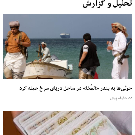
تحلیل و گزارش
حوثی‌ها به بندر «المُخا» در ساحل دریای سرخ حمله کرد
22 دقیقه پیش