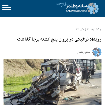
یکشنبه، 21 ژوئن 26
رویداد ترافیکی در پروان پنج کشته برجا گذاشت
سلام وطندار