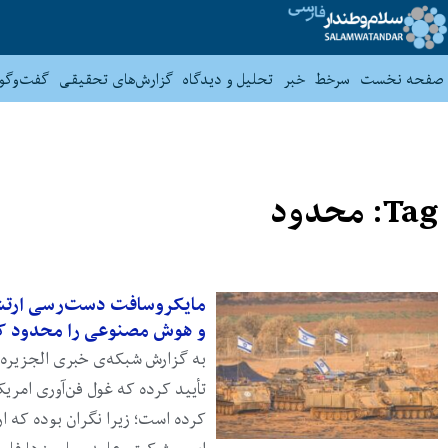
صفحه نخست
سرخط
خبر
تحلیل و دیدگاه
گزارش‌های تحقیقی
گفت‌وگو
Tag: محدود
مایکروسافت دست‌رسی ارتش 
و هوش مصنوعی را محدود ک
به گزارش شبکه‌ی خبری الجزیره،
تأیید کرده که غول فن‌آوری امری
کرده است؛ زیرا نگران بوده که ارت