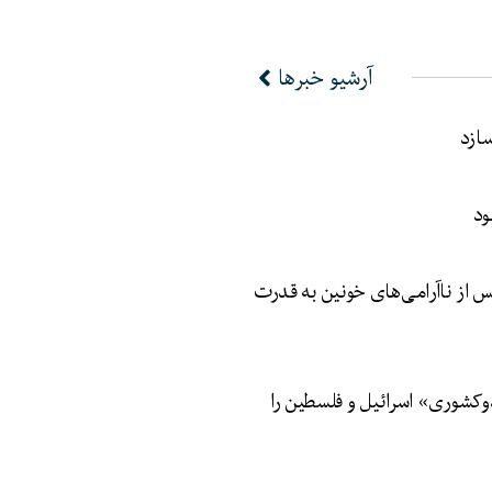
آرشیو خبرها
سازد
ود
 از ناآرامی‌های خونین به قدرت
وکشوری» اسرائیل و فلسطین را